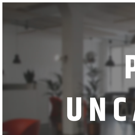
İçeriğe
geç
UNC